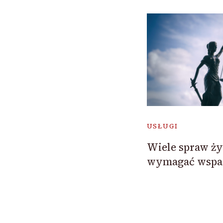
USŁUGI
Wiele spraw ż
wymagać wspar