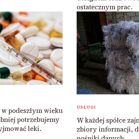
ostatecznym prac.
USŁUGI
y w podeszłym wieku
bniej potrzebujemy
W każdej spółce zaj
yjmować leki.
zbiory informacji, d
nośniki danych.