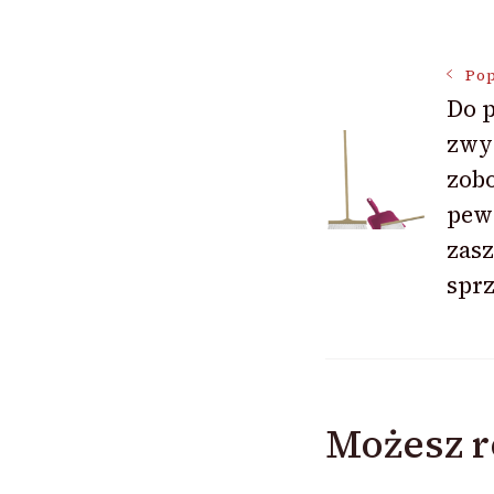
Nawigac
Pop
Do 
zwy
wpisu
zob
pew
zas
sprz
Możesz r