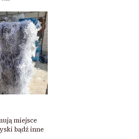
mują miejsce
yski bądź inne