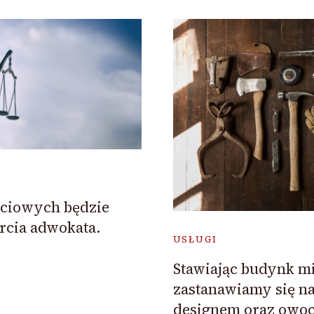
yciowych będzie
cia adwokata.
USŁUGI
Stawiając budynk m
zastanawiamy się na
designem oraz owo