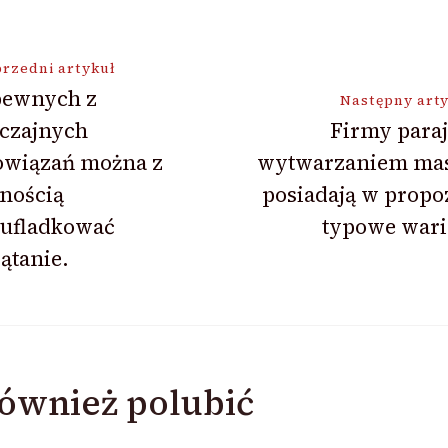
ja
rzedni artykuł
pewnych z
Następny art
czajnych
Firmy paraj
owiązań można z
wytwarzaniem ma
nością
posiadają w propo
zufladkować
typowe wari
ątanie.
ównież polubić