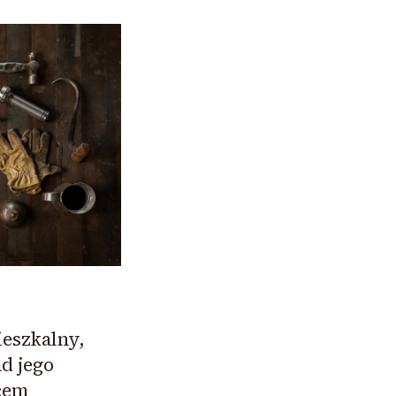
ieszkalny,
d jego
cem