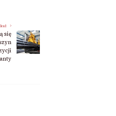
ykuł
ą się
szyn
zycji
anty