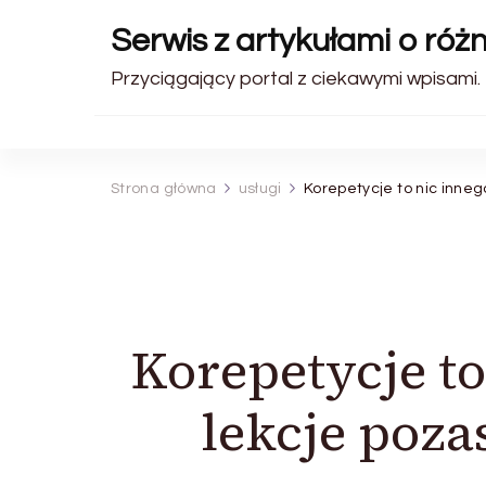
Serwis z artykułami o róż
Przyciągający portal z ciekawymi wpisami.
Strona główna
usługi
Korepetycje to nic inne
Korepetycje t
lekcje poza